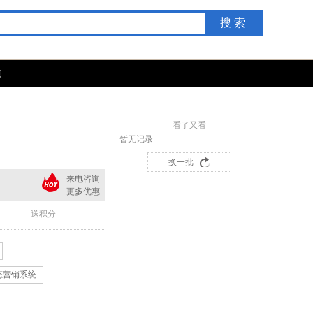
搜索
们
看了又看
暂无记录
换一批
来电咨询
更多优惠
送积分
--
生态营销系统