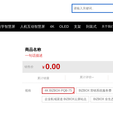
教学智慧屏
人机互动智慧屏
4K
OLED
支架
到装式
关于我
商品名称
一句话描述
0.00
¥
销售价
累计评价
--
累计销量
规格
4K BIZBOX-PQB-75
BIZBOX 营销系统服务费
企业私域渠道 BIZBOX云屏站点
BIZBOX 全