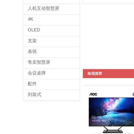
人机互动智慧屏
4K
OLED
支架
条状
售卖智慧屏
会议桌牌
给我推荐
配件
到装式